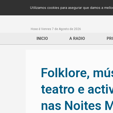
Utilizamos cookies para asegurar que damos a mellor
Hoxe é Venres 7 de Agosto de 2026
INICIO
A RADIO
PR
Folklore, mú
teatro e act
nas Noites 