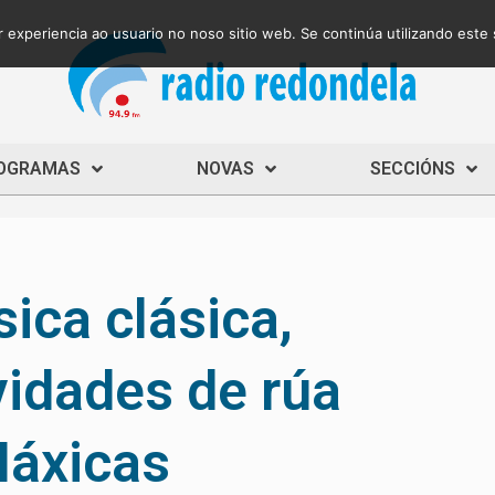
 experiencia ao usuario no noso sitio web. Se continúa utilizando este
OGRAMAS
NOVAS
SECCIÓNS
sica clásica,
ividades de rúa
Máxicas