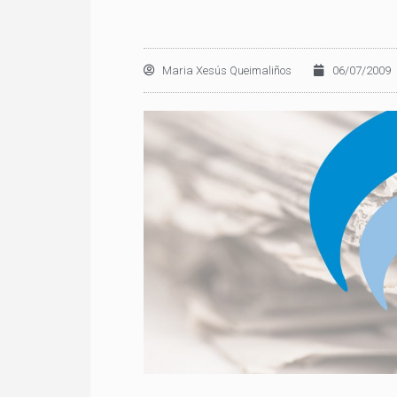
Maria Xesús Queimaliños
06/07/2009