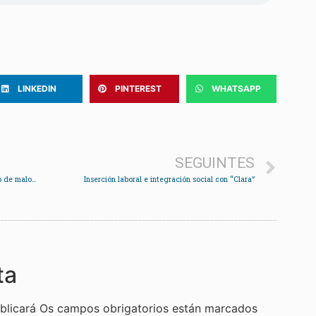
LINKEDIN
PINTEREST
WHATSAPP
SEGUINTES
Detido un veciño de Redondela acusado dun delito de malos tratos
Inserción laboral e integración social con “Clara”
ta
blicará
Os campos obrigatorios están marcados