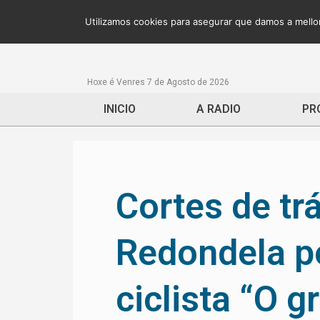
Utilizamos cookies para asegurar que damos a mellor
Hoxe é Venres 7 de Agosto de 2026
INICIO
A RADIO
PR
Cortes de tr
Redondela po
ciclista “O 