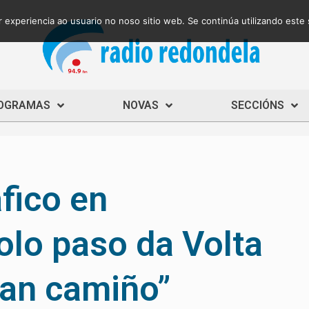
 experiencia ao usuario no noso sitio web. Se continúa utilizando este
OGRAMAS
NOVAS
SECCIÓNS
áfico en
lo paso da Volta
gran camiño”