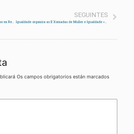
SEGUINTES
Artistas de Galicia e Portugal lembran a Zeca Afonso en Redondela
Igualdade organiza as II Xornadas de Muller e Igualdade «Gemma Pereira Otero»
ta
blicará
Os campos obrigatorios están marcados