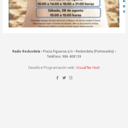
Re
es
s
Radio Redondela
• Praza Figueroa s/n • Redondela (Pontevedra) •
Teléfono: 986 408139
Deseño e Programación web:
VisualTec Host