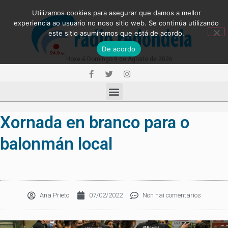
Utilizamos cookies para asegurar que damos a mellor
experiencia ao usuario no noso sitio web. Se continúa utilizando
este sitio asumiremos que está de acordo.
De acordo
Hoxe é Domingo 9 de Agosto de 2026
Xornada en branco para o
balonmán local
Ana Prieto
07/02/2022
Non hai comentarios