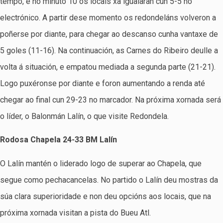
tempo, e no minuto 10 os locais xa igualaran cun 5-5 no
electrónico. A partir dese momento os redondeláns volveron a
poñerse por diante, para chegar ao descanso cunha vantaxe de
5 goles (11-16). Na continuación, as Carnes do Ribeiro deulle a
volta á situación, e empatou mediada a segunda parte (21-21).
Logo puxéronse por diante e foron aumentando a renda até
chegar ao final cun 29-23 no marcador. Na próxima xornada será
o líder, o Balonmán Lalín, o que visite Redondela.
Rodosa Chapela 24-33 BM Lalín
O Lalín mantén o liderado logo de superar ao Chapela, que
segue como pechacancelas. No partido o Lalín deu mostras da
súa clara superioridade e non deu opcións aos locais, que na
próxima xornada visitan a pista do Bueu Atl.