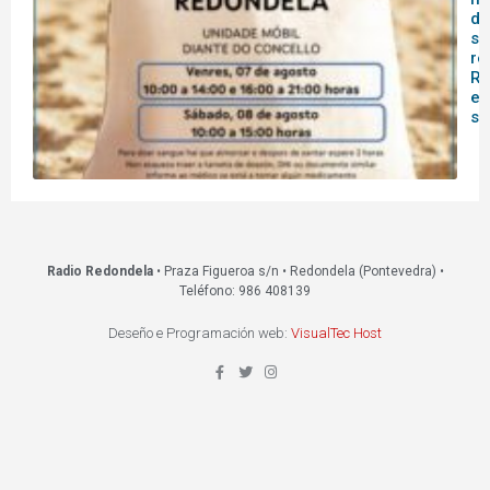
do
sa
re
Re
es
s
Radio Redondela
• Praza Figueroa s/n • Redondela (Pontevedra) •
Teléfono: 986 408139
Deseño e Programación web:
VisualTec Host