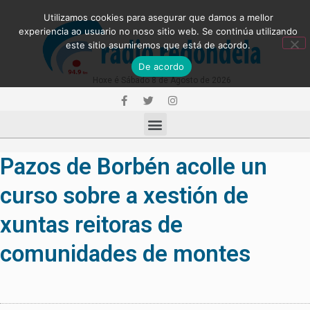
Utilizamos cookies para asegurar que damos a mellor
experiencia ao usuario no noso sitio web. Se continúa utilizando
este sitio asumiremos que está de acordo.
De acordo
Hoxe é Sábado 8 de Agosto de 2026
Pazos de Borbén acolle un
curso sobre a xestión de
xuntas reitoras de
comunidades de montes