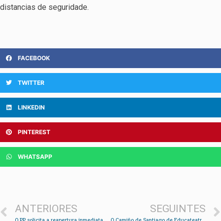
distancias de seguridade.
FACEBOOK
TWITTER
LINKEDIN
PINTEREST
WHATSAPP
ANTERIORES
SEGUINTES
O PP solicita a reapertura inmediata do parque infantil da Xunqueira
O Camiño de Santiago de Educateatro abre a programación cultural de setembro en Soutomaior