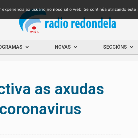
 experiencia ao usuario no noso sitio web. Se continúa utilizando este
OGRAMAS
NOVAS
SECCIÓNS
ctiva as axudas
 coronavirus