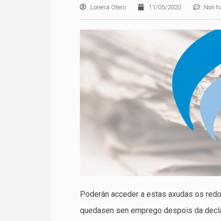
Lorena Otero
11/05/2020
Non h
Poderán acceder a estas axudas os red
quedasen sen emprego despois da declar