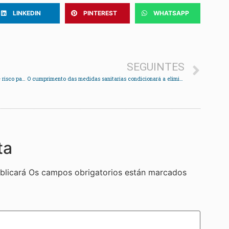
LINKEDIN
PINTEREST
WHATSAPP
SEGUINTES
Pazos reparte 1.500 máscaras entre a poboación de risco para afrontar a fase 1
O cumprimento das medidas sanitarias condicionará a eliminación das franxas horarias
ta
blicará
Os campos obrigatorios están marcados