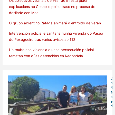
Os colectivos veciñais de Vilar de Infesta piden
explicacións ao Concello polo atraso no proceso de
deslinde con Mos
O grupo arxentino Ráfaga animará o entroido de verán
Intervención policial e sanitaria nunha vivenda do Paseo
do Pexegueiro tras varios avisos ao 112
Un roubo con violencia e unha persecución policial
rematan con dúas detencións en Redondela
O 
ar
Rá
an
o
en
de