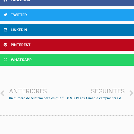
TWITTER
LINKEDIN
PINTEREST
WHATSAPP
ANTERIORES
SEGUINTES
Un número de teléfono para os que “necesitan falar con alguén” en tempos de confinamento
O S.D. Pazos, tamén é campión fóra das pistas