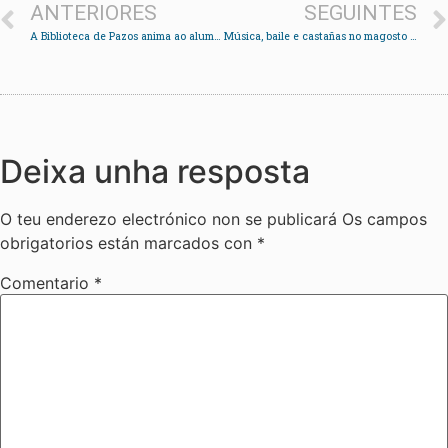
ANTERIORES
SEGUINTES
A Biblioteca de Pazos anima ao alumando do concello a participar no II certame de relato curto
Música, baile e castañas no magosto da Asociación de veciños de Chapela
Deixa unha resposta
O teu enderezo electrónico non se publicará
Os campos
obrigatorios están marcados con
*
Comentario
*