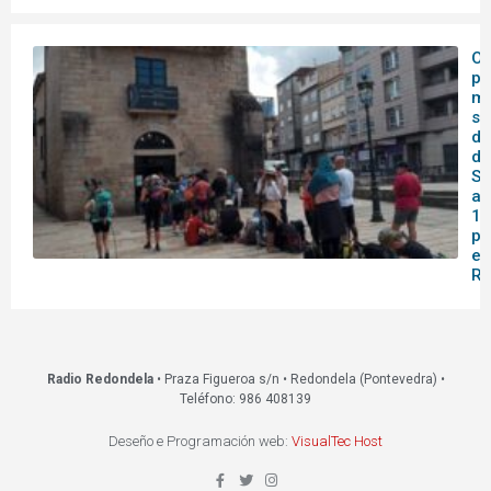
O 
pa
me
se
do
de
Sa
af
14
pa
en
Re
Radio Redondela
• Praza Figueroa s/n • Redondela (Pontevedra) •
Teléfono: 986 408139
Deseño e Programación web:
VisualTec Host