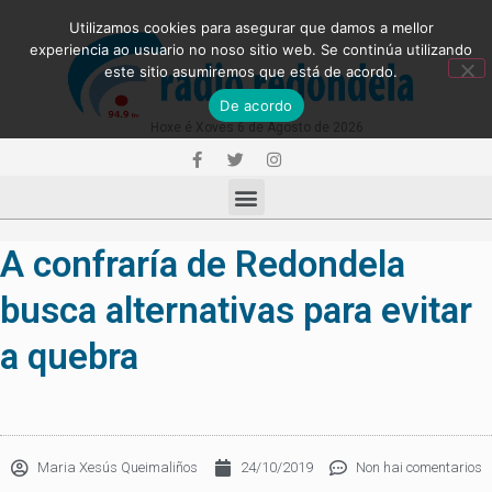
Utilizamos cookies para asegurar que damos a mellor
experiencia ao usuario no noso sitio web. Se continúa utilizando
este sitio asumiremos que está de acordo.
De acordo
Hoxe é Xoves 6 de Agosto de 2026
A confraría de Redondela
busca alternativas para evitar
a quebra
Maria Xesús Queimaliños
24/10/2019
Non hai comentarios