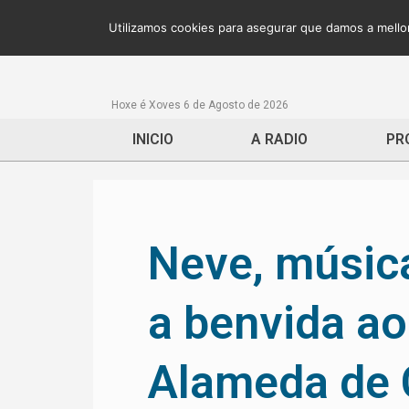
Utilizamos cookies para asegurar que damos a mellor
Hoxe é Xoves 6 de Agosto de 2026
INICIO
A RADIO
PR
Neve, música
a benvida ao
Alameda de 