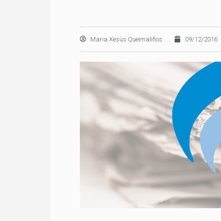
Maria Xesús Queimaliños
09/12/2016