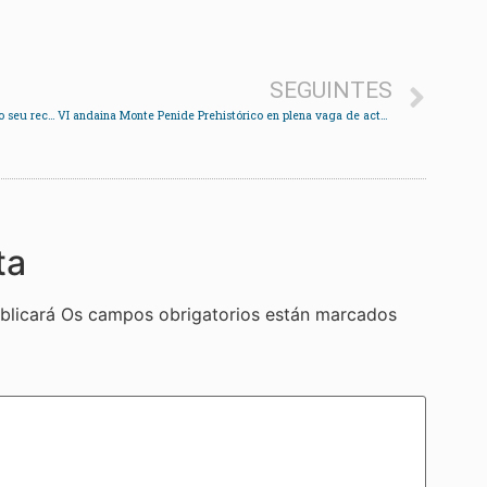
SEGUINTES
Industria asesora aos consumidores como aforrar no seu recibo da luz
VI andaina Monte Penide Prehistórico en plena vaga de actos vandálicos
ta
blicará
Os campos obrigatorios están marcados