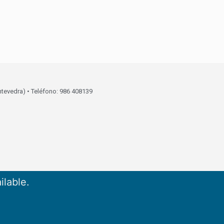
ntevedra) • Teléfono: 986 408139
ilable.