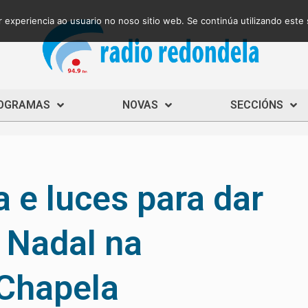
 experiencia ao usuario no noso sitio web. Se continúa utilizando este
OGRAMAS
NOVAS
SECCIÓNS
 e luces para dar
 Nadal na
Chapela