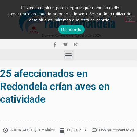
Utilizamos cookies para asegurar que damos a mellor
experiencia ao usuario no noso sitio web. Se continúa utilizando
este sitio asumiremos que está de acordo.
De acordo
Hoxe é Xoves 6 de Agosto de 2026
25 afeccionados en
Redondela crían aves en
catividade
Maria Xesús Queimaliños
08/03/2016
Non hai comentarios