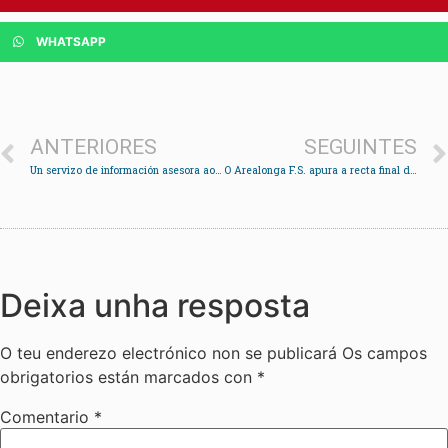
WHATSAPP
ANTERIORES
SEGUINTES
Un servizo de información asesora aos afectados pola regularización do catastro en Soutomaior
O Arealonga F.S. apura a recta final da liga para engancharse aos postos de cabeza
Deixa unha resposta
O teu enderezo electrónico non se publicará
Os campos
obrigatorios están marcados con
*
Comentario
*