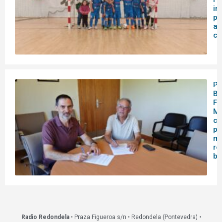
in
pa
as
ca
Pa
Bo
Fo
Mo
co
pa
me
re
bi
Radio Redondela
• Praza Figueroa s/n • Redondela (Pontevedra) •