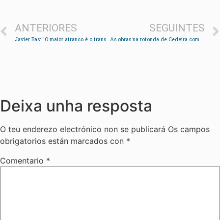
ANTERIORES
SEGUINTES
Javier Bas: “O maior atranco é o transporte pero as negociacións van por bo camiño”
As obras na rotonda de Cedeira complican o acceso á parroquia
Deixa unha resposta
O teu enderezo electrónico non se publicará
Os campos
obrigatorios están marcados con
*
Comentario
*