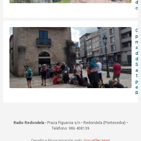
de
co
O 
pa
me
se
do
de
Sa
af
14
pa
en
Re
Radio Redondela
• Praza Figueroa s/n • Redondela (Pontevedra) •
Teléfono: 986 408139
Deseño e Programación web:
VisualTec Host