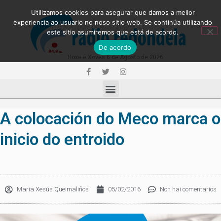
Utilizamos cookies para asegurar que damos a mellor
experiencia ao usuario no noso sitio web. Se continúa utilizando
este sitio asumiremos que está de acordo.
De acordo
Hoxe é Xoves 6 de Agosto de 2026
A colocación do Meco marca o
inicio do entroido
Maria Xesús Queimaliños
05/02/2016
Non hai comentarios