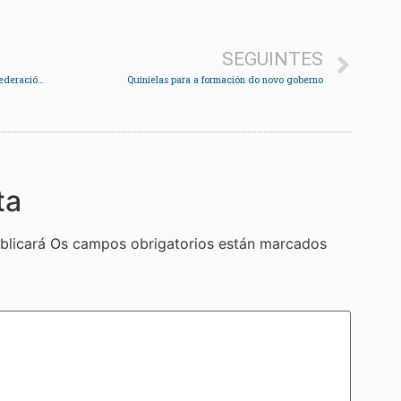
SEGUINTES
Eduardo Rodríguez Loureiro, novo presidente da Federación de Asociacións de Veciños
Quinielas para a formación do novo goberno
ta
blicará
Os campos obrigatorios están marcados