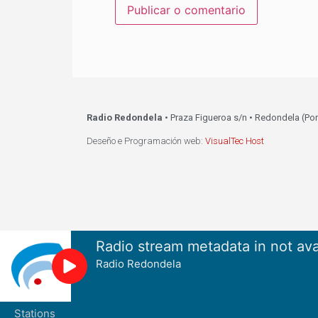
Radio Redondela
• Praza Figueroa s/n • Redondela (Po
Deseño e Programación web:
VisualTec Host
Radio stream metadata in not ava
Radio Redondela
Stations