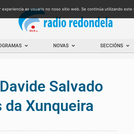
 experiencia ao usuario no noso sitio web. Se continúa utilizando este
OGRAMAS
NOVAS
SECCIÓNS
 Davide Salvado
s da Xunqueira