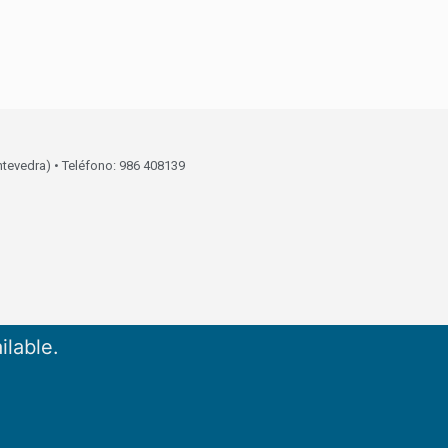
ntevedra) • Teléfono: 986 408139
ilable.