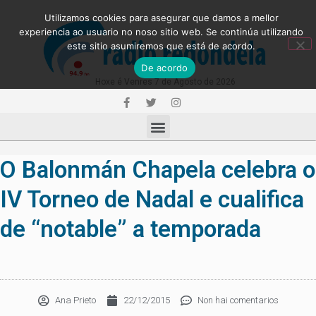
Utilizamos cookies para asegurar que damos a mellor
experiencia ao usuario no noso sitio web. Se continúa utilizando
este sitio asumiremos que está de acordo.
De acordo
Hoxe é Venres 7 de Agosto de 2026
O Balonmán Chapela celebra o
IV Torneo de Nadal e cualifica
de “notable” a temporada
Ana Prieto
22/12/2015
Non hai comentarios