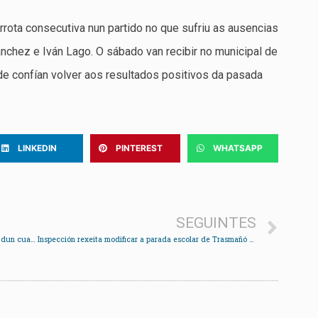
rota consecutiva nun partido no que sufriu as ausencias
chez e Iván Lago. O sábado van recibir no municipal de
de confían volver aos resultados positivos da pasada
LINKEDIN
PINTEREST
WHATSAPP
SEGUINTES
O Choco tumba ao Boiro en Santa Mariña en menos dun cuarto de hora con “hat trick” de Hugo
Inspección rexeita modificar a parada escolar de Trasmañó “sen luz e afastada das vivendas”