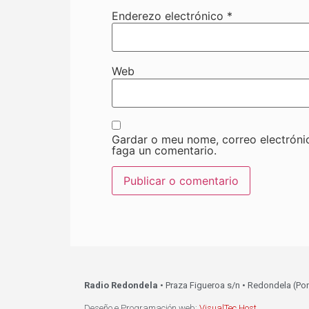
Enderezo electrónico
*
Web
Gardar o meu nome, correo electróni
faga un comentario.
Radio Redondela
• Praza Figueroa s/n • Redondela (Po
Deseño e Programación web:
VisualTec Host