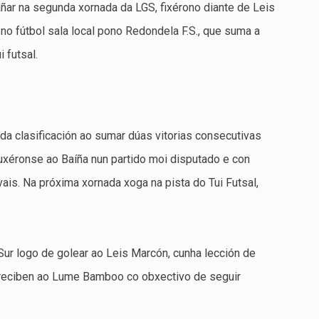
ar na segunda xornada da LGS, fixérono diante de Leis
no fútbol sala local pono Redondela F.S., que suma a
 futsal.
da clasificación ao sumar dúas vitorias consecutivas
puxéronse ao Baíña nun partido moi disputado e con
ais. Na próxima xornada xoga na pista do Tui Futsal,
Sur logo de golear ao Leis Marcón, cunha lección de
a reciben ao Lume Bamboo co obxectivo de seguir