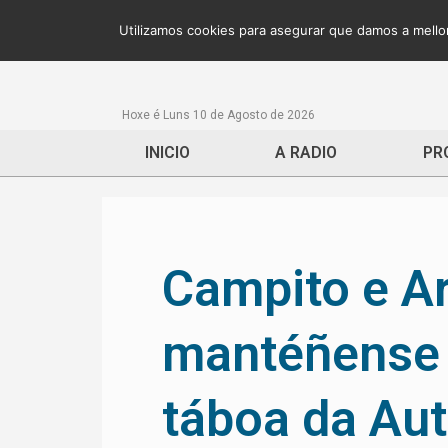
Utilizamos cookies para asegurar que damos a mellor
Hoxe é Luns 10 de Agosto de 2026
INICIO
A RADIO
PR
Campito e A
mantéñense 
táboa da Au