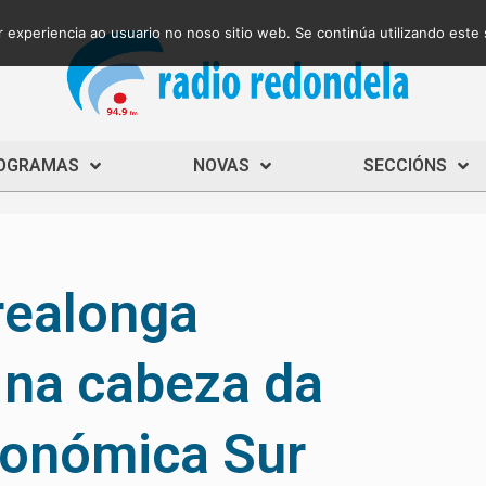
 experiencia ao usuario no noso sitio web. Se continúa utilizando este
OGRAMAS
NOVAS
SECCIÓNS
realonga
na cabeza da
tonómica Sur