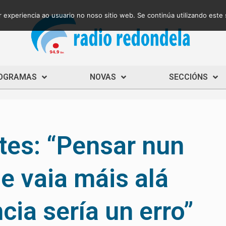
 experiencia ao usuario no noso sitio web. Se continúa utilizando este
OGRAMAS
NOVAS
SECCIÓNS
es: “Pensar nun
e vaia máis alá
ia sería un erro”