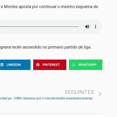
s e Montes aposta por continuar o mesmo esquema de
eira recén ascendido no primeiro partido de liga.
LINKEDIN
PINTEREST
WHATSAPP
SEGUINTES
Arranca IdeaRedondela, un plan de participación veciñal para a elaboración do PXOM redondelán
O BNG denuncia que o Concello facilite maquinaria municipal a empresas privadas