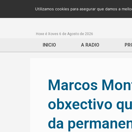
Utilizamos cookies para asegurar que damos a mellor
Hoxe é Xoves 6 de Agosto de 2026
INICIO
A RADIO
PR
Marcos Mont
obxectivo qu
da permanenc