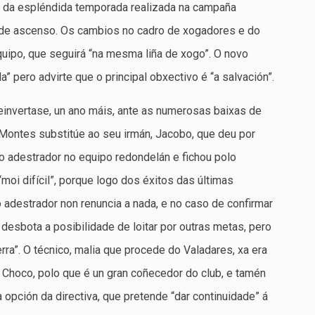
go da espléndida temporada realizada na campaña
ff de ascenso. Os cambios no cadro de xogadores e do
quipo, que seguirá “na mesma liña de xogo”. O novo
a” pero advirte que o principal obxectivo é “a salvación”.
reinvertase, un ano máis, ante as numerosas baixas de
Montes substitúe ao seu irmán, Jacobo, que deu por
o adestrador no equipo redondelán e fichou polo
moi difícil”, porque logo dos éxitos das últimas
o adestrador non renuncia a nada, e no caso de confirmar
desbota a posibilidade de loitar por outras metas, pero
rra”. O técnico, malia que procede do Valadares, xa era
 Choco, polo que é un gran coñecedor do club, e tamén
a opción da directiva, que pretende “dar continuidade” á