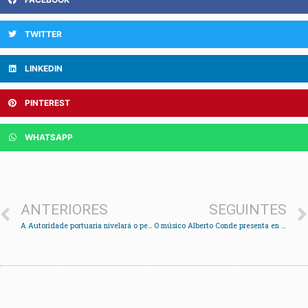
TWITTER
LINKEDIN
PINTEREST
WHATSAPP
ANTERIORES
SEGUINTES
A Autoridade portuaria nivelará o peirao de Chapela
O músico Alberto Conde presenta en Redondela Human Evolution