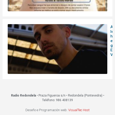
A
le
hi
en
ga
Es
Vi
Radio Redondela
• Praza Figueroa s/n • Redondela (Pontevedra) •
Teléfono: 986 408139
Deseño e Programación web:
VisualTec Host