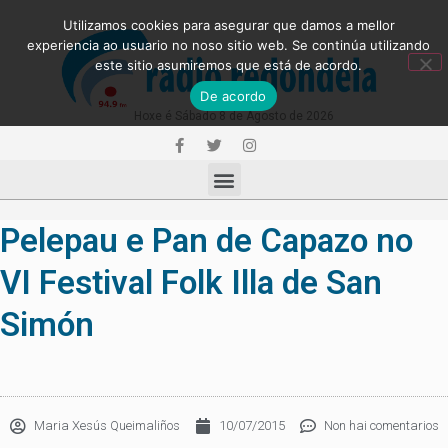
Utilizamos cookies para asegurar que damos a mellor
experiencia ao usuario no noso sitio web. Se continúa utilizando
este sitio asumiremos que está de acordo.
De acordo
Hoxe é Sábado 8 de Agosto de 2026
Pelepau e Pan de Capazo no
VI Festival Folk Illa de San
Simón
Maria Xesús Queimaliños
10/07/2015
Non hai comentarios