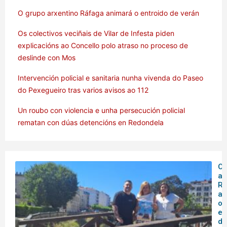
O grupo arxentino Ráfaga animará o entroido de verán
Os colectivos veciñais de Vilar de Infesta piden
explicacións ao Concello polo atraso no proceso de
deslinde con Mos
Intervención policial e sanitaria nunha vivenda do Paseo
do Pexegueiro tras varios avisos ao 112
Un roubo con violencia e unha persecución policial
rematan con dúas detencións en Redondela
O 
ar
Rá
an
o
en
de