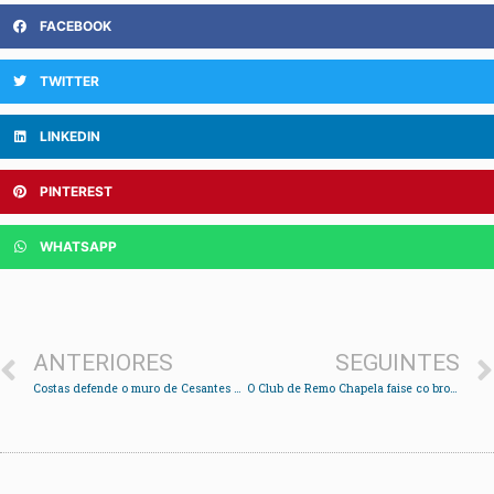
FACEBOOK
TWITTER
LINKEDIN
PINTEREST
WHATSAPP
ANTERIORES
SEGUINTES
Costas defende o muro de Cesantes por axustarse a legalidade e non provocar danos adicionais
O Club de Remo Chapela faise co bronce no Campionato de España de Traineriñas