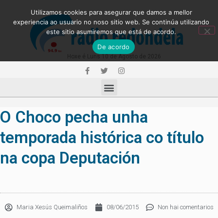
Utilizamos cookies para asegurar que damos a mellor
experiencia ao usuario no noso sitio web. Se continúa utilizando
este sitio asumiremos que está de acordo.
De acordo
Hoxe é Luns 10 de Agosto de 2026
O Choco pecha unha
temporada histórica co título
na copa Deputación
Maria Xesús Queimaliños
08/06/2015
Non hai comentarios