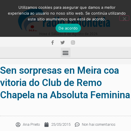
Utilizamos cookies para asegurar que damos a mellor
experiencia ao usuario no noso sitio web. Se continúa utilizando
este sitio asumiremos que está de acordo.
De acordo
Hoxe é Sábado 8 de Agosto de 2026
Sen sorpresas en Meira coa
vitoria do Club de Remo
Chapela na Absoluta Feminina
Ana Prieto
25/05/2015
Non hai comentarios