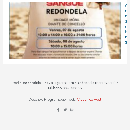
A 
mó
do
sa
re
Re
es
s
Radio Redondela
• Praza Figueroa s/n • Redondela (Pontevedra) •
Teléfono: 986 408139
Deseño e Programación web:
VisualTec Host