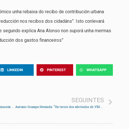
ico unha rebaixa do recibo de contribución urbana
 reducción nos recibos dos cidadáns”. Isto conlevará
que segundo explica Ana Alonso non suporá unha mermas
ducción dos gastos financeiros”
LINKEDIN
PINTEREST
WHATSAPP
SEGUINTES
O PP non paralizará as obras na praia porque “a inclinación do muro é a permitida por Costas”
Antonio Ocampo Hermida: “Un tercio dos afectados de VIH están sen diagnosticar”