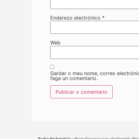
Enderezo electrónico
*
Web
Gardar o meu nome, correo electróni
faga un comentario.
Radio Redondela
• Praza Figueroa s/n • Redondela (Po