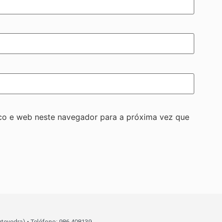
co e web neste navegador para a próxima vez que
ntevedra) • Teléfono: 986 408139