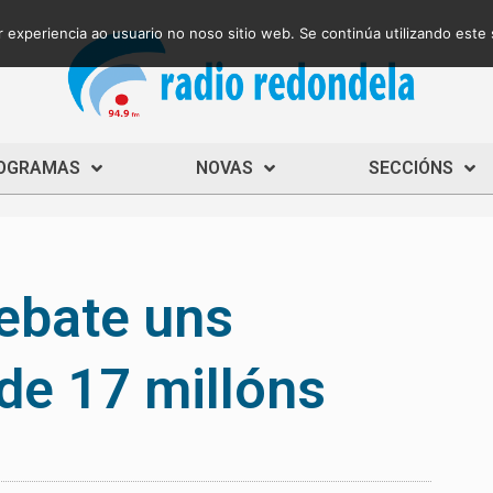
 experiencia ao usuario no noso sitio web. Se continúa utilizando este
OGRAMAS
NOVAS
SECCIÓNS
ebate uns
de 17 millóns