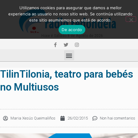
Utilizamos cookies para asegurar que damos a mellor
experiencia ao usuario no noso sitio web. Se continúa utilizando
este sitio asumiremos que está de acordo.
De acordo
Hoxe é Sábado 8 de Agosto de 2026
TilinTilonia, teatro para bebés
no Multiusos
Maria Xesús Queimaliños
26/02/2015
Non hai comentarios