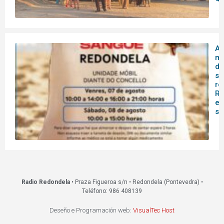
A 
mó
do
sa
re
Re
es
s
Radio Redondela
• Praza Figueroa s/n • Redondela (Pontevedra) •
Teléfono: 986 408139
Deseño e Programación web:
VisualTec Host