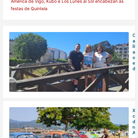
América de Vigo, Kubo e Los Lunes al Sol encabezan as
festas de Quintela
O 
ar
Rá
an
o
en
de
XX
co
do
no
Ar