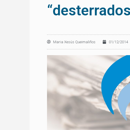
“desterrados
Maria Xesús Queimaliños
01/12/2014