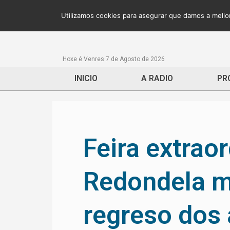
Utilizamos cookies para asegurar que damos a mellor
Hoxe é Venres 7 de Agosto de 2026
INICIO
A RADIO
PR
Feira extraor
Redondela m
regreso dos