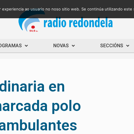
 experiencia ao usuario no noso sitio web. Se continúa utilizando este
OGRAMAS
NOVAS
SECCIÓNS
dinaria en
arcada polo
 ambulantes