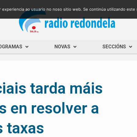
 experiencia ao usuario no noso sitio web. Se continúa utilizando este
OGRAMAS
NOVAS
SECCIÓNS
iais tarda máis
 en resolver a
s taxas