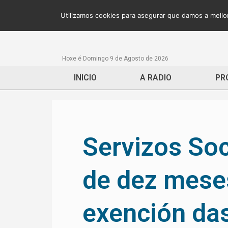
Utilizamos cookies para asegurar que damos a mellor
Hoxe é Domingo 9 de Agosto de 2026
INICIO
A RADIO
PR
Servizos Soc
de dez meses
exención da