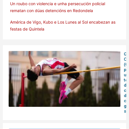
Un roubo con violencia e unha persecución policial
rematan con dúas detencións en Redondela
América de Vigo, Kubo e Los Lunes al Sol encabezan as
festas de Quintela
Ga
C
(C
pe
un
te
de
co
de
ca
ga
su