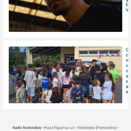
Es
Vi
O
c
mu
co
co
ag
vi
ac
ed
Radio Redondela
• Praza Figueroa s/n • Redondela (Pontevedra) •