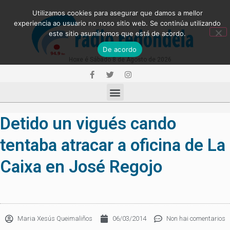
Utilizamos cookies para asegurar que damos a mellor
experiencia ao usuario no noso sitio web. Se continúa utilizando
este sitio asumiremos que está de acordo.
De acordo
Hoxe é Sábado 8 de Agosto de 2026
Detido un vigués cando
tentaba atracar a oficina de La
Caixa en José Regojo
Maria Xesús Queimaliños
06/03/2014
Non hai comentarios