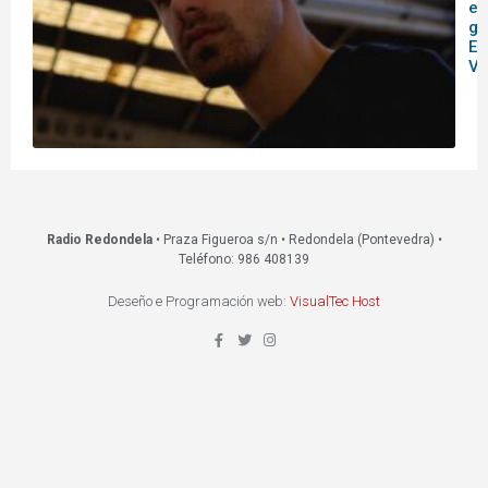
en
ga
Es
Vi
Radio Redondela
• Praza Figueroa s/n • Redondela (Pontevedra) •
Teléfono: 986 408139
Deseño e Programación web:
VisualTec Host