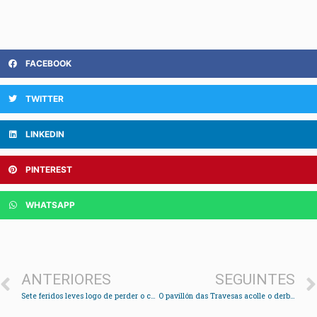
FACEBOOK
TWITTER
LINKEDIN
PINTEREST
WHATSAPP
ANTERIORES
SEGUINTES
Sete feridos leves logo de perder o control o condutor dun autobús da liña Redondela-Vigo
O pavillón das Travesas acolle o derbi entre o Octavio e o Solla&Cía Chapela