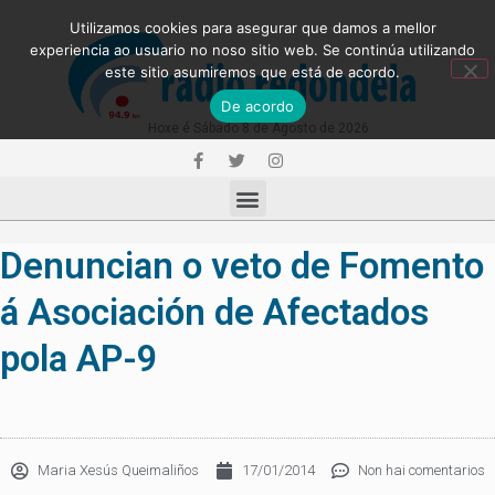
Utilizamos cookies para asegurar que damos a mellor
experiencia ao usuario no noso sitio web. Se continúa utilizando
este sitio asumiremos que está de acordo.
De acordo
Hoxe é Sábado 8 de Agosto de 2026
Denuncian o veto de Fomento
á Asociación de Afectados
pola AP-9
Maria Xesús Queimaliños
17/01/2014
Non hai comentarios