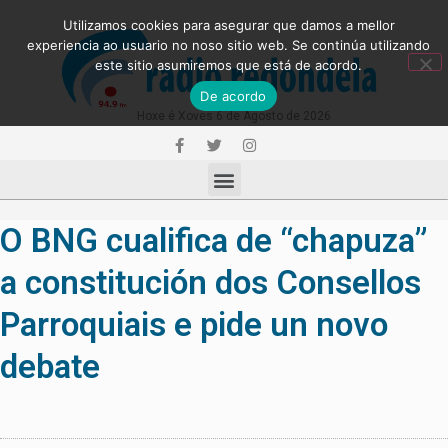
Utilizamos cookies para asegurar que damos a mellor
experiencia ao usuario no noso sitio web. Se continúa utilizando
este sitio asumiremos que está de acordo.
De acordo
Hoxe é Xoves 6 de Agosto de 2026
O BNG cualifica de “chapuza”
a constitución dos Consellos
Parroquiais e pide un novo
debate