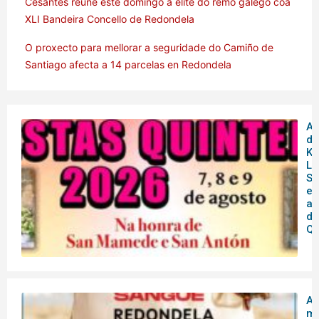
Cesantes reúne este domingo á elite do remo galego coa
XLI Bandeira Concello de Redondela
O proxecto para mellorar a seguridade do Camiño de
Santiago afecta a 14 parcelas en Redondela
Am
de
Ku
Lu
So
en
as
de
Qu
A 
mó