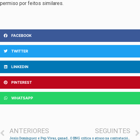
permiso por feitos similares.
FACEBOOK
TWITTER
LINKEDIN
PINTEREST
WHATSAPP
ANTERIORES
SEGUINTES
Jesús Domínguez e Pep Vivas, ganadores da batalla de Rande a nado
O BNG critica o atraso na contratación de socorristas e da brigada contraincendios