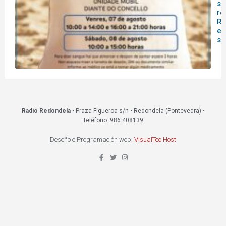
sa
re
Re
es
s
Radio Redondela
• Praza Figueroa s/n • Redondela (Pontevedra) •
Teléfono: 986 408139
Deseño e Programación web:
VisualTec Host