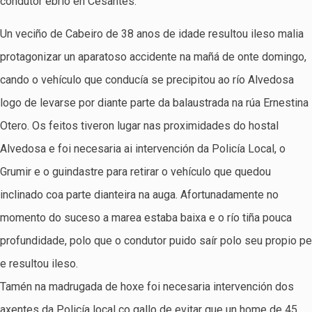
condutor ebrio en Cesantes.
Un veciño de Cabeiro de 38 anos de idade resultou ileso malia
protagonizar un aparatoso accidente na mañá de onte domingo,
cando o vehículo que conducía se precipitou ao río Alvedosa
logo de levarse por diante parte da balaustrada na rúa Ernestina
Otero. Os feitos tiveron lugar nas proximidades do hostal
Alvedosa e foi necesaria ai intervención da Policía Local, o
Grumir e o guindastre para retirar o vehículo que quedou
inclinado coa parte dianteira na auga. Afortunadamente no
momento do suceso a marea estaba baixa e o río tiña pouca
profundidade, polo que o condutor puido saír polo seu propio pe
e resultou ileso.
Tamén na madrugada de hoxe foi necesaria intervención dos
axentes da Policía local co gallo de evitar que un home de 45