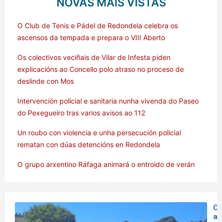
NOVAS MÁIS VISTAS
O Club de Tenis e Pádel de Redondela celebra os
ascensos da tempada e prepara o VIII Aberto
Os colectivos veciñais de Vilar de Infesta piden
explicacións ao Concello polo atraso no proceso de
deslinde con Mos
Intervención policial e sanitaria nunha vivenda do Paseo
do Pexegueiro tras varios avisos ao 112
Un roubo con violencia e unha persecución policial
rematan con dúas detencións en Redondela
O grupo arxentino Ráfaga animará o entroido de verán
O 
ar