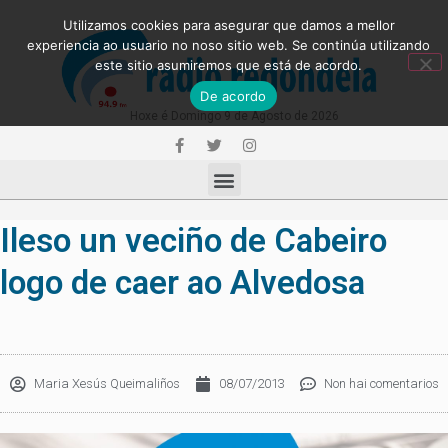
Utilizamos cookies para asegurar que damos a mellor
experiencia ao usuario no noso sitio web. Se continúa utilizando
este sitio asumiremos que está de acordo.
De acordo
Hoxe é Domingo 9 de Agosto de 2026
Ileso un veciño de Cabeiro
logo de caer ao Alvedosa
Maria Xesús Queimaliños
08/07/2013
Non hai comentarios