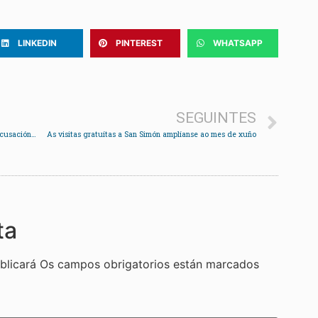
LINKEDIN
PINTEREST
WHATSAPP
SEGUINTES
Anova demándalle á Xunta que se persone como acusación contra a dirección de Pescanova
As visitas gratuítas a San Simón amplíanse ao mes de xuño
ta
blicará
Os campos obrigatorios están marcados