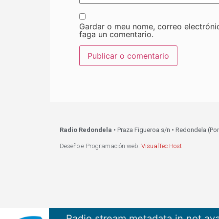
Gardar o meu nome, correo electróni
faga un comentario.
Radio Redondela
• Praza Figueroa s/n • Redondela (Po
Deseño e Programación web:
VisualTec Host
Radio stream metadata in not ava