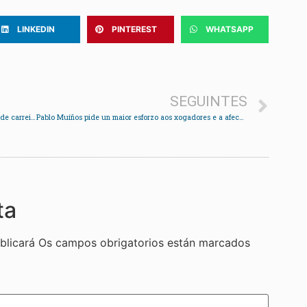
LINKEDIN
PINTEREST
WHATSAPP
SEGUINTES
Dous detidos en Saxamonde por pintar unha grella de carreiras
Pablo Muíños pide un maior esforzo aos xogadores e a afección da SAR para saír do pozo
ta
blicará
Os campos obrigatorios están marcados