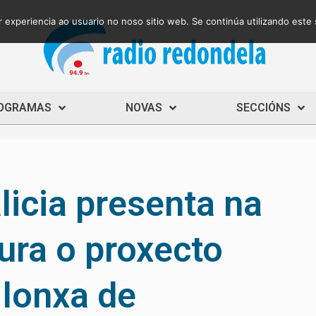
 experiencia ao usuario no noso sitio web. Se continúa utilizando este
OGRAMAS
NOVAS
SECCIÓNS
licia presenta na
ura o proxecto
 lonxa de