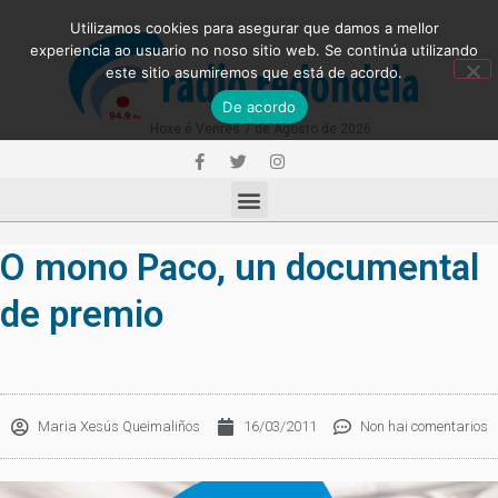
Utilizamos cookies para asegurar que damos a mellor
experiencia ao usuario no noso sitio web. Se continúa utilizando
este sitio asumiremos que está de acordo.
De acordo
Hoxe é Venres 7 de Agosto de 2026
O mono Paco, un documental
de premio
Maria Xesús Queimaliños
16/03/2011
Non hai comentarios