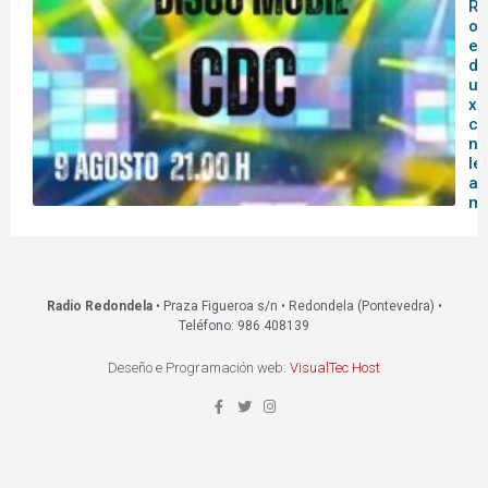
Re
of
es
do
un
xo
co
na
le
a
mo
Radio Redondela
• Praza Figueroa s/n • Redondela (Pontevedra) •
Teléfono: 986 408139
Deseño e Programación web:
VisualTec Host