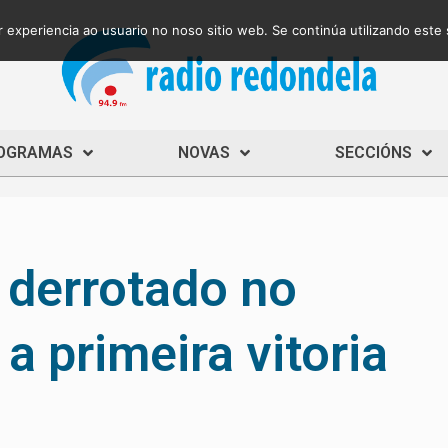
 experiencia ao usuario no noso sitio web. Se continúa utilizando este
OGRAMAS
NOVAS
SECCIÓNS
 derrotado no
 a primeira vitoria