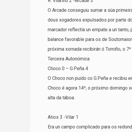
R. Vilariño 2 -Arcade 3
O Arcade conseguiu sumar a súa primeira v
dous xogadores expulsados por parte do 
marcador reflectía un empate a un tanto
balance favorable para os de Soutomaior.
próxima xornada recibirán ó Tomiño, o 7º
Terceira Autonómica
Choco 0 – G.Peña 4
O Choco non puido co G.Peña e recibiu e
Choco é agora 14º, o próximo domingo xo
alta da táboa.
Atios 3 -Vilar 1
Era un campo complicado para os redonde