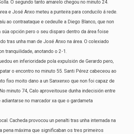
Solla. O segundo tanto amarelo chegou no minuto 24.
área e José Anxo meteu a punteira para conducilo á rede.
aíu ao contraataque e cedeulle a Diego Blanco, que non
 a súa opción pero o seu disparo dentro da área foise
do tras unha man de José Anxo na área. O colexiado
on tranquilidade, anotando o 2-1.
uedou en inferioridade pola expulsión de Gerardo pero,
mpatar o encontro no minuto 55. Santi Pérez cabeceou ao
nto fixo moito dano a un Sanxenxo que non foi capaz de
No minuto 74, Calo aproveitouse dunha indecisión entre
le adiantarse no marcador xa que o gardameta
ocal. Cacheda provocou un penalti tras unha internada na
a pena máxima que significaban os tres primeiros