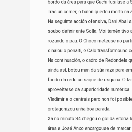
bordo da área para que Cuchi fusilase a 
Tras un córner, o balón quedou morto na 
Na seguinte acción ofensiva, Dani Abal s
soubo definir ante Solla. Moi tamén tivo
rozando o pau. O Choco meteuse no parti
sinalou o penalti, e Calo transformouno c
Na continuación, o cadro de Redondela q
aínda así, botou man da súa raza para e
fondo da rede un saque de esquina. O ta
aproveitarse da superioridade numérica. 
Vladimir e o centrais pero non foi posib
protagonizou unha boa parada.
Xa no minuto 84 chegou o gol da vitoria l
área e José Anxo encargouse de marcar 