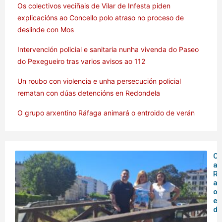
Os colectivos veciñais de Vilar de Infesta piden
explicacións ao Concello polo atraso no proceso de
deslinde con Mos
Intervención policial e sanitaria nunha vivenda do Paseo
do Pexegueiro tras varios avisos ao 112
Un roubo con violencia e unha persecución policial
rematan con dúas detencións en Redondela
O grupo arxentino Ráfaga animará o entroido de verán
O 
ar
Rá
an
o
en
de