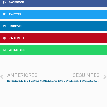
FACEBOOK
TWITTER
LINKEDIN
PINTEREST
WHATSAPP
ANTERIORES
SEGUINTES
Responsabilizan a Fomento e Audasa do estado de deterioro que presentan as pilastras de Rande
Arranca o MusiCamara no Multiusos coa actuación das viguesas Lulavai