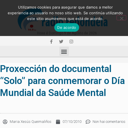
Utilizamos cookies para asegurar que damos a mellor
experiencia ao usuario no noso sitio web. Se continúa utilizando
este sitio asumiremos que está de acordo.
De acordo
Hoxe é Domingo 9 de Agosto de 2026
Proxección do documental
“Solo” para conmemorar o Día
Mundial da Saúde Mental
Maria Xesús Queimaliños
07/10/2010
Non hai comentarios