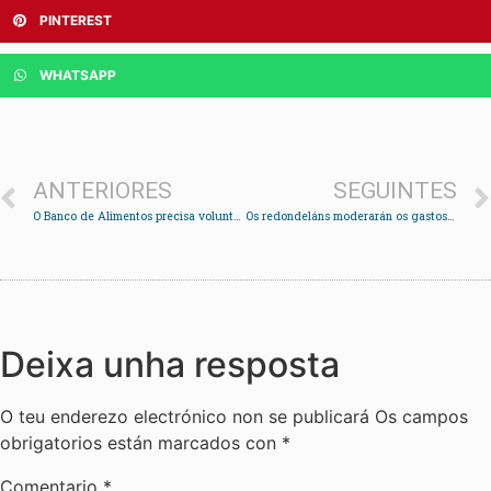
PINTEREST
WHATSAPP
ANTERIORES
SEGUINTES
O Banco de Alimentos precisa voluntarios para clasificar as 275 toneladas da Gran Recollida
Os redondeláns moderarán os gastos de Nadal
Deixa unha resposta
O teu enderezo electrónico non se publicará
Os campos
obrigatorios están marcados con
*
Comentario
*