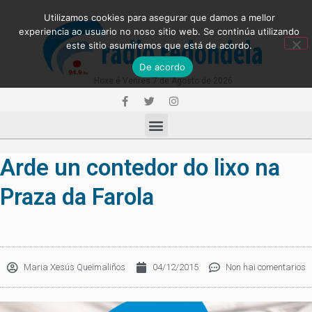
Utilizamos cookies para asegurar que damos a mellor
experiencia ao usuario no noso sitio web. Se continúa utilizando
este sitio asumiremos que está de acordo.
De acordo
Hoxe é Venres 7 de Agosto de 2026
Arde un contedor do lixo na
Praza da Farola
Maria Xesús Queimaliños
04/12/2015
Non hai comentarios