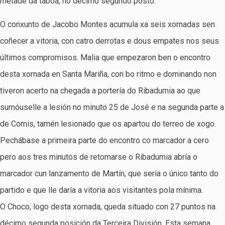
metade da táboa, no décimo segundo posto.
O conxunto de Jacobo Montes acumula xa seis xornadas sen
coñecer a vitoria, con catro derrotas e dous empates nos seus
últimos compromisos. Malia que empezaron ben o encontro
desta xornada en Santa Mariña, con bo ritmo e dominando non
tiveron acerto na chegada a portería do Ribadumia ao que
sumóuselle a lesión no minuto 25 de José e na segunda parte a
de Comis, tamén lesionado que os apartou do terreo de xogo.
Pechábase a primeira parte do encontro co marcador a cero
pero aos tres minutos de retomarse o Ribadumia abría o
marcador cun lanzamento de Martín, que sería o único tanto do
partido e que lle daría a vitoria aos visitantes pola mínima.
O Choco, logo desta xornada, queda situado con 27 puntos na
décimo segunda posición da Terceira División. Esta semana