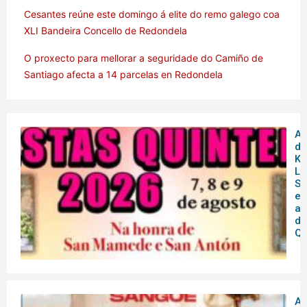
Cesantes reúne este domingo á elite do remo galego coa
XLI Bandeira Concello de Redondela
O proxecto para mellorar a seguridade do Camiño de
Santiago afecta a 14 parcelas en Redondela
Am
de
Ku
Lu
So
en
as
de
Qu
A 