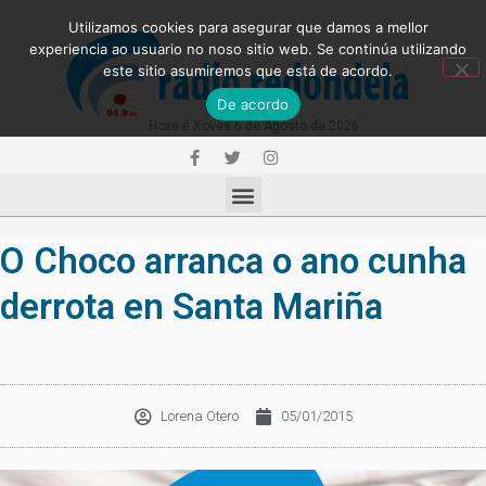
Utilizamos cookies para asegurar que damos a mellor
experiencia ao usuario no noso sitio web. Se continúa utilizando
este sitio asumiremos que está de acordo.
De acordo
Hoxe é Xoves 6 de Agosto de 2026
O Choco arranca o ano cunha
derrota en Santa Mariña
Lorena Otero
05/01/2015