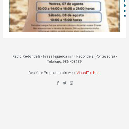
re
Re
es
s
Radio Redondela
• Praza Figueroa s/n • Redondela (Pontevedra) •
Teléfono: 986 408139
Deseño e Programación web:
VisualTec Host