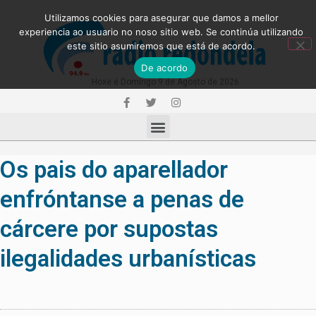
Utilizamos cookies para asegurar que damos a mellor
experiencia ao usuario no noso sitio web. Se continúa utilizando
este sitio asumiremos que está de acordo.
De acordo
Hoxe é Domingo 9 de Agosto de 2026
Os pais do aparellador
enfróntanse a penas de
cárcere por supostas
ilegalidades urbanísticas