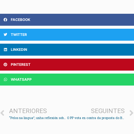
FACEBOOK
TWITTER
LINKEDIN
PINTEREST
WHATSAPP
ANTERIORES
SEGUINTES
“Pelos na lingua”, unha reflexión sobre o idioma galego desde a retranca e o humor
O PP vota en contra da proposta do BNG que pedía no Parlamento eliminar a peaxe en Rande