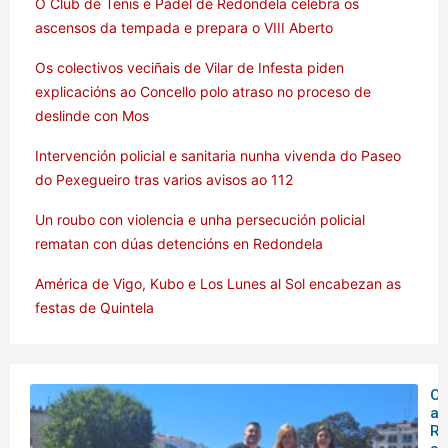
O Club de Tenis e Pádel de Redondela celebra os
ascensos da tempada e prepara o VIII Aberto
Os colectivos veciñais de Vilar de Infesta piden
explicacións ao Concello polo atraso no proceso de
deslinde con Mos
Intervención policial e sanitaria nunha vivenda do Paseo
do Pexegueiro tras varios avisos ao 112
Un roubo con violencia e unha persecución policial
rematan con dúas detencións en Redondela
América de Vigo, Kubo e Los Lunes al Sol encabezan as
festas de Quintela
O 
ar
Rá