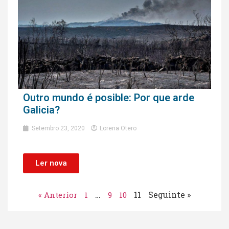
Outro mundo é posible: Por que arde
Galicia?
Setembro 23, 2020
Lorena Otero
Ler nova
…
11
Seguinte »
« Anterior
1
9
10