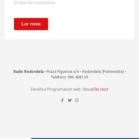
Non hai comentarios
Ler nova
Radio Redondela
• Praza Figueroa s/n • Redondela (Pontevedra) •
Teléfono: 986 408139
Deseño e Programación web:
VisualTec Host