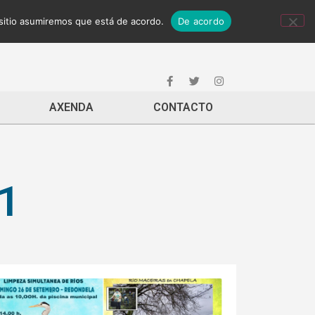
 sitio asumiremos que está de acordo.
De acordo
AXENDA
CONTACTO
1