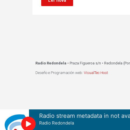
Ler nova
Radio Redondela
• Praza Figueroa s/n • Redondela (Po
Deseño e Programación web:
VisualTec Host
Radio stream metadata in not ava
Radio Redondela