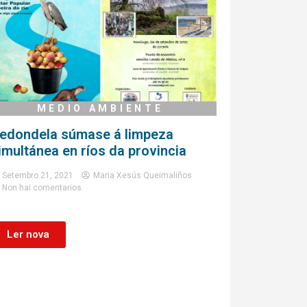
MEDIO AMBIENTE
edondela súmase á limpeza
imultánea en ríos da provincia
Setembro 21, 2021
Maria Xesús Queimaliños
Non hai comentarios
Ler nova