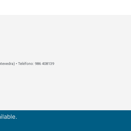
ntevedra) • Teléfono: 986 408139
ilable.