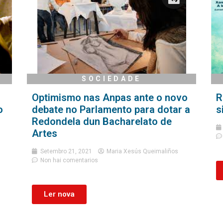
SOCIEDADE
Optimismo nas Anpas ante o novo
R
o
debate no Parlamento para dotar a
s
Redondela dun Bacharelato de
Artes
Setembro 21, 2021
Maria Xesús Queimaliños
Non hai comentarios
Ler nova