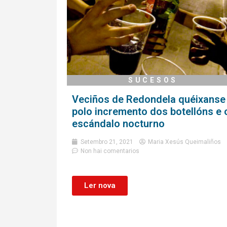
SUCESOS
Veciños de Redondela quéixanse
polo incremento dos botellóns e 
escándalo nocturno
Setembro 21, 2021
Maria Xesús Queimaliños
Non hai comentarios
Ler nova