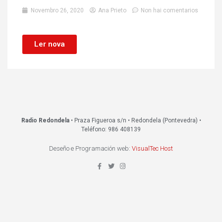
Novembro 26, 2020
Ana Prieto
Non hai comentarios
Ler nova
Radio Redondela
• Praza Figueroa s/n • Redondela (Pontevedra) •
Teléfono: 986 408139
Deseño e Programación web:
VisualTec Host