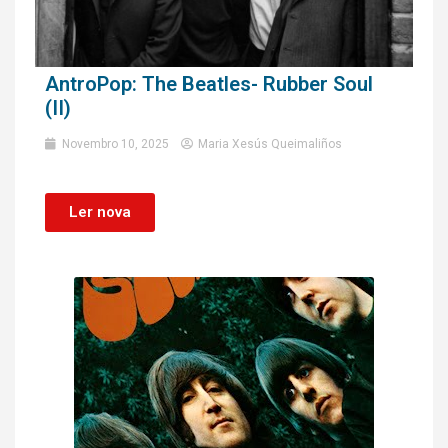
AntroPop: The Beatles- Rubber Soul
(II)
Novembro 10, 2025
Maria Xesús Queimaliños
Ler nova