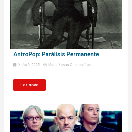
AntroPop: Parálisis Permanente
Xuño 9, 2025
Maria Xesús Queimaliños
Ler nova