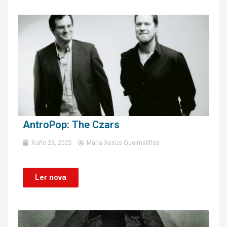
AntroPop: The Czars
Xuño 23, 2025
Maria Xesús Queimaliños
Ler nova