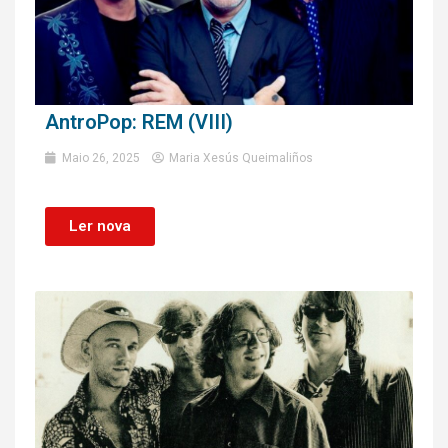
AntroPop: REM (VIII)
Maio 26, 2025
Maria Xesús Queimaliños
Ler nova