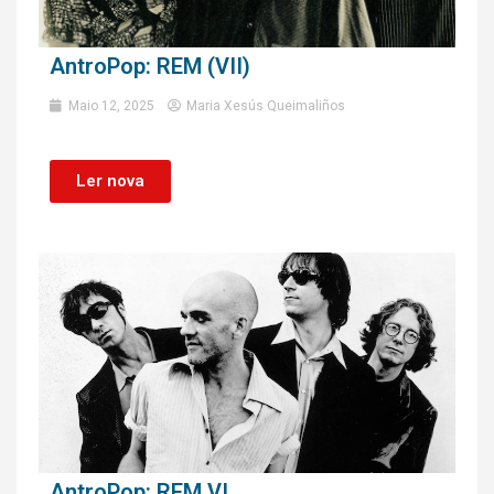
AntroPop: REM (VII)
Maio 12, 2025
Maria Xesús Queimaliños
Ler nova
AntroPop: REM VI