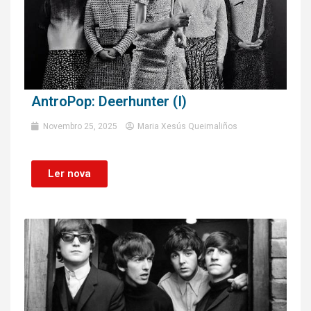
AntroPop: Deerhunter (I)
Novembro 25, 2025
Maria Xesús Queimaliños
Ler nova