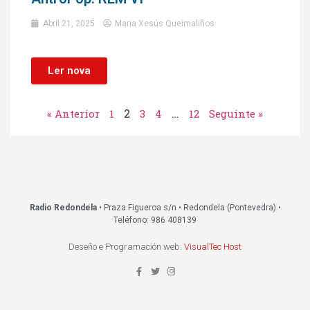
Abril 21, 2025
Maria Xesús Queimaliños
Ler nova
2
…
« Anterior
1
3
4
12
Seguinte »
Radio Redondela
• Praza Figueroa s/n • Redondela (Pontevedra) •
Teléfono: 986 408139
Deseño e Programación web:
VisualTec Host