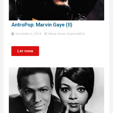
AntroPop: Marvin Gaye (II)
Decembro 2, 2024
Maria Xesús Queimaliños
Ler nova