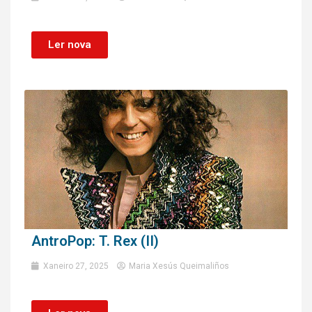
Ler nova
AntroPop: T. Rex (II)
Xaneiro 27, 2025
Maria Xesús Queimaliños