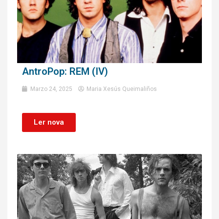
AntroPop: REM (IV)
Marzo 24, 2025
Maria Xesús Queimaliños
Ler nova