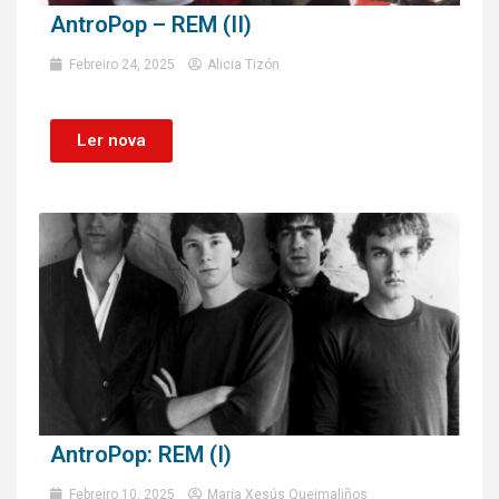
AntroPop – REM (II)
Febreiro 24, 2025
Alicia Tizón
Ler nova
AntroPop: REM (I)
Febreiro 10, 2025
Maria Xesús Queimaliños