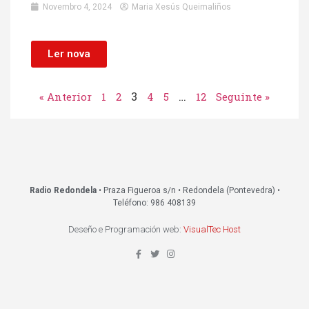
Novembro 4, 2024
Maria Xesús Queimaliños
Ler nova
3
…
« Anterior
1
2
4
5
12
Seguinte »
Radio Redondela
• Praza Figueroa s/n • Redondela (Pontevedra) •
Teléfono: 986 408139
Deseño e Programación web:
VisualTec Host