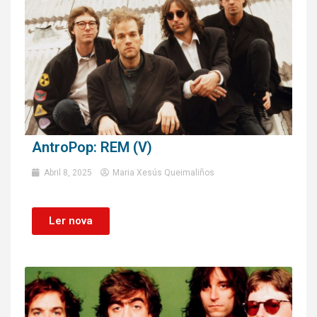
AntroPop: REM (V)
Abril 8, 2025
Maria Xesús Queimaliños
Ler nova