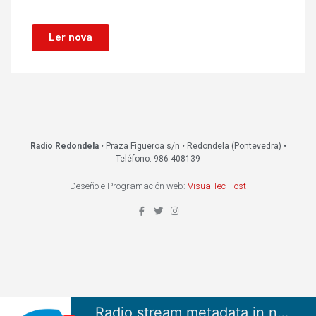
Ler nova
Radio Redondela
• Praza Figueroa s/n • Redondela (Pontevedra) •
Teléfono: 986 408139
Deseño e Programación web:
VisualTec Host
Radio stream metadata in not available.