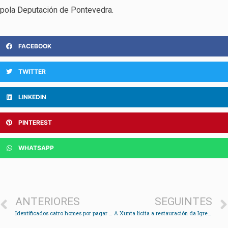
pola Deputación de Pontevedra.
FACEBOOK
TWITTER
LINKEDIN
PINTEREST
WHATSAPP
ANTERIORES
SEGUINTES
Identificados catro homes por pagar con billetes falsos usados en rodaxes de películas
A Xunta licita a restauración da Igrexa de Santo Estevo de Negros en Redondela