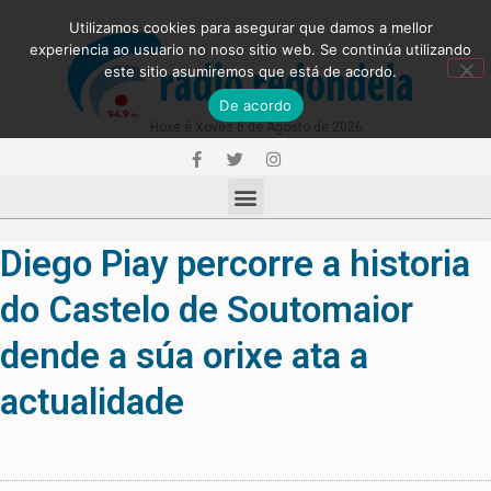
Utilizamos cookies para asegurar que damos a mellor
experiencia ao usuario no noso sitio web. Se continúa utilizando
este sitio asumiremos que está de acordo.
De acordo
Hoxe é Xoves 6 de Agosto de 2026
Diego Piay percorre a historia
do Castelo de Soutomaior
dende a súa orixe ata a
actualidade