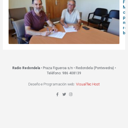
Fo
Mo
co
pa
me
re
bi
Radio Redondela
• Praza Figueroa s/n • Redondela (Pontevedra) •
Teléfono: 986 408139
Deseño e Programación web:
VisualTec Host