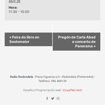
Abril 26
Hora:
11:30 - 15:00
«
Feira do libro en
Pregón de Carla Abad
Soutomaior
e concerto de
Panorama
»
Radio Redondela
• Praza Figueroa s/n • Redondela (Pontevedra) •
Teléfono: 986 408139
Deseño e Programación web:
VisualTec Host