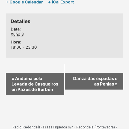
+ Google Calendar
+ iCal Export
Detalles
Data:
Xuño 3
Hora:
18:00 - 23:30
«
Andaina pola
Danza das espadas e
Levada de Casqueiros
as Penlas
»
en Pazos de Borbén
Radio Redondela
• Praza Figueroa s/n • Redondela (Pontevedra) •