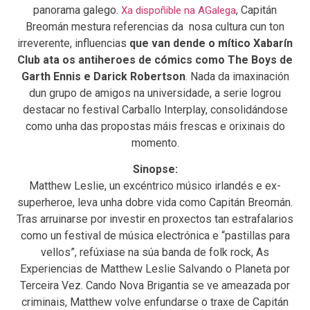
panorama galego.
, Capitán
Xa dispoñible na AGalega
Breomán mestura referencias da nosa cultura cun ton
irreverente, influencias
que van dende o mítico Xabarín
Club ata os antiheroes de cómics como The Boys de
Garth Ennis e Darick Robertson
. Nada da imaxinación
dun grupo de amigos na universidade, a serie logrou
destacar no festival Carballo Interplay, consolidándose
como unha das propostas máis frescas e orixinais do
momento.
Sinopse:
Matthew Leslie, un excéntrico músico irlandés e ex-
superheroe, leva unha dobre vida como Capitán Breomán.
Tras arruinarse por investir en proxectos tan estrafalarios
como un festival de música electrónica e “pastillas para
vellos”, refúxiase na súa banda de folk rock, As
Experiencias de Matthew Leslie Salvando o Planeta por
Terceira Vez. Cando Nova Brigantia se ve ameazada por
criminais, Matthew volve enfundarse o traxe de Capitán