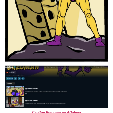
Capitán Breomán en AGalega