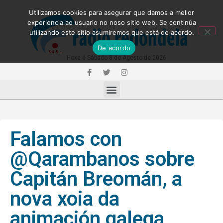
Utilizamos cookies para asegurar que damos a mellor
experiencia ao usuario no noso sitio web. Se continúa
utilizando este sitio asumiremos que está de acordo.
De acordo
Hoxe é Sábado 8 de Agosto de 2026
Falamos con
@Qarambanos sobre
Capitán Breomán, a
nova xoia da
animación galega