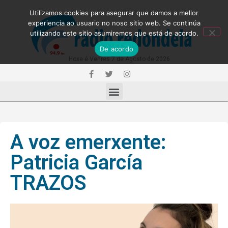
Utilizamos cookies para asegurar que damos a mellor
experiencia ao usuario no noso sitio web. Se continúa
utilizando este sitio asumiremos que está de acordo.
De acordo
Hoxe é Venres 7 de Agosto de 2026
A voz emerxente:
Patricia García
TRAZOS