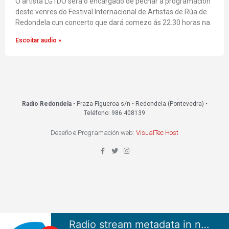
O artista LG1DO será o encargado de pechar a programación
deste venres do Festival Internacional de Artistas de Rúa de
Redondela cun concerto que dará comezo ás 22.30 horas na
Escoitar audio »
Radio Redondela
• Praza Figueroa s/n • Redondela (Pontevedra) •
Teléfono: 986 408139
Deseño e Programación web:
VisualTec Host
Radio stream metadata in not available.