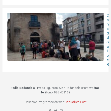
O 
pa
me
se
do
de
Sa
af
14
pa
en
Re
Radio Redondela
• Praza Figueroa s/n • Redondela (Pontevedra) •
Teléfono: 986 408139
Deseño e Programación web:
VisualTec Host