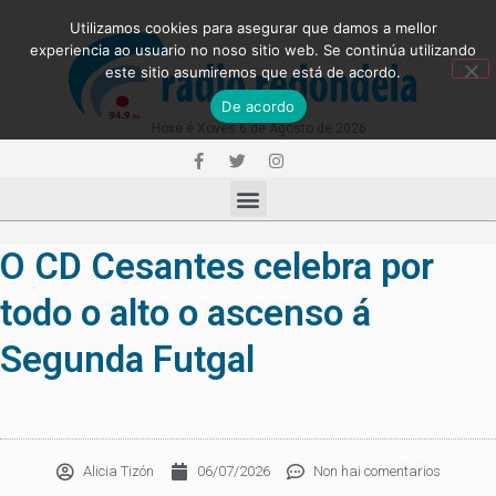
Utilizamos cookies para asegurar que damos a mellor
experiencia ao usuario no noso sitio web. Se continúa utilizando
este sitio asumiremos que está de acordo.
De acordo
Hoxe é Xoves 6 de Agosto de 2026
O CD Cesantes celebra por
todo o alto o ascenso á
Segunda Futgal
Alicia Tizón
06/07/2026
Non hai comentarios