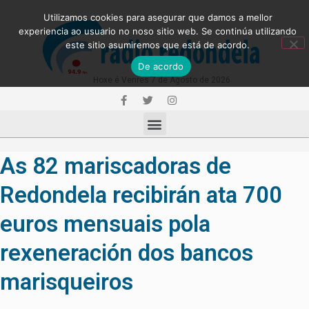
Utilizamos cookies para asegurar que damos a mellor
experiencia ao usuario no noso sitio web. Se continúa utilizando
este sitio asumiremos que está de acordo.
De acordo
Hoxe é Venres 7 de Agosto de 2026
As 82 mariscadoras de
Redondela recibirán ata 700
euros mensuais pola
rexeneración dos bancos
marisqueiros