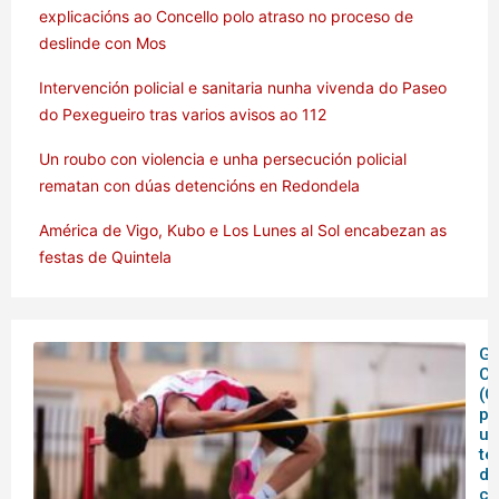
explicacións ao Concello polo atraso no proceso de
deslinde con Mos
Intervención policial e sanitaria nunha vivenda do Paseo
do Pexegueiro tras varios avisos ao 112
Un roubo con violencia e unha persecución policial
rematan con dúas detencións en Redondela
América de Vigo, Kubo e Los Lunes al Sol encabezan as
festas de Quintela
Ga
C
(C
pe
un
te
de
co