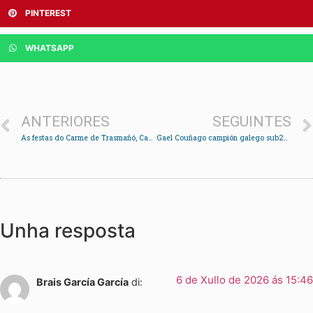
PINTEREST
WHATSAPP
ANTERIORES
SEGUINTES
As festas do Carme de Trasmañó, Cabanas e Rande apostan por La Conexión e a tradicional procesión marítima
Gael Couñago campión galego sub20 en salto de altura e Guilherme Vicente subcampión en lonxitude
Unha resposta
6 de Xullo de 2026 ás 15:46
Brais García García
di: