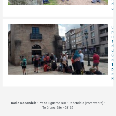
de
co
O 
pa
me
se
do
de
Sa
af
14
pa
en
Re
Radio Redondela
• Praza Figueroa s/n • Redondela (Pontevedra) •
Teléfono: 986 408139