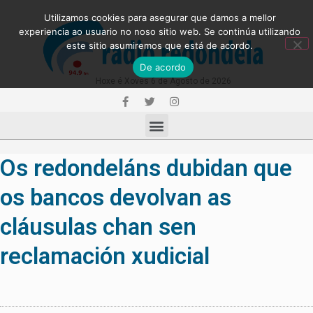
Utilizamos cookies para asegurar que damos a mellor
experiencia ao usuario no noso sitio web. Se continúa utilizando
este sitio asumiremos que está de acordo.
De acordo
Hoxe é Xoves 6 de Agosto de 2026
Os redondeláns dubidan que
os bancos devolvan as
cláusulas chan sen
reclamación xudicial